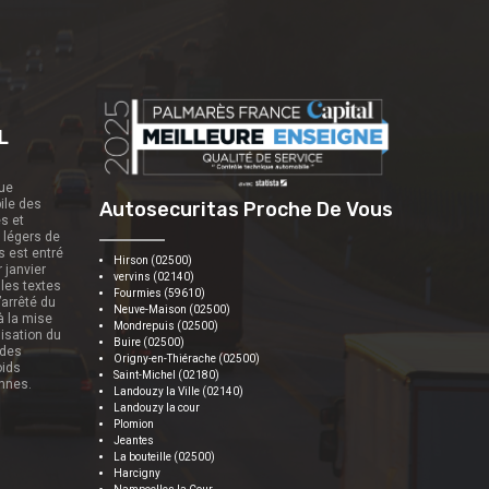
L
que
ile des
Autosecuritas Proche De Vous
es et
s légers de
s est entré
Hirson (02500)
r janvier
vervins (02140)
 les textes
Fourmies (59610)
’arrêté du
Neuve-Maison (02500)
 à la mise
Mondrepuis (02500)
nisation du
Buire (02500)
 des
Origny-en-Thiérache (02500)
oids
Saint-Michel (02180)
onnes.
Landouzy la Ville (02140)
Landouzy la cour
Plomion
Jeantes
La bouteille (02500)
Harcigny