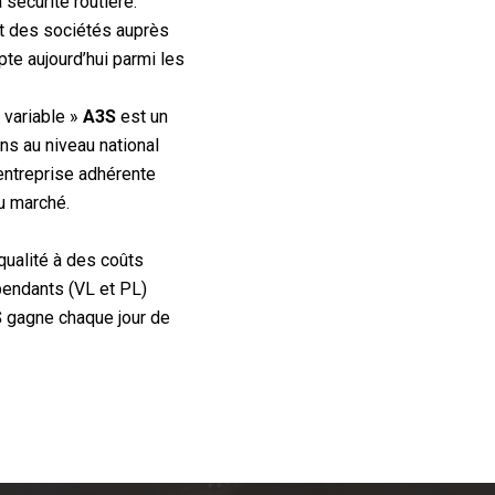
sécurité routière.
t des sociétés auprès
te aujourd’hui parmi les
l variable »
A3S
est un
s au niveau national
entreprise adhérente
u marché.
qualité à des coûts
épendants (VL et PL)
S
gagne chaque jour de