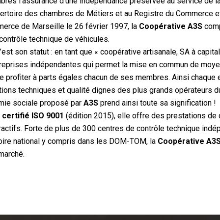
es l’assurance d’une indépendance préservée au service de la 
pertoire des chambres de Métiers et au Registre du Commerce e
erce de Marseille le 26 février 1997, la
Coopérative A3S
comp
contrôle technique de véhicules.
’est son statut : en tant que « coopérative artisanale, SA à capita
reprises indépendantes qui permet la mise en commun de moyen
ire profiter à parts égales chacun de ses membres. Ainsi chaque 
tions techniques et qualité dignes des plus grands opérateurs d
mie sociale proposé par
A3S
prend ainsi toute sa signification !
certifié ISO 9001
(édition 2015), elle offre des prestations de 
tractifs. Forte de plus de 300 centres de contrôle technique ind
ritoire national y compris dans les DOM-TOM, la
Coopérative A3
marché.