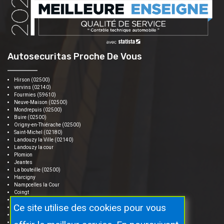
Autosecuritas Proche De Vous
Hirson (02500)
vervins (02140)
Fourmies (59610)
Neuve-Maison (02500)
Mondrepuis (02500)
Buire (02500)
Origny-en-Thiérache (02500)
Saint-Michel (02180)
Landouzy la Ville (02140)
Landouzy la cour
Plomion
Jeantes
La bouteille (02500)
Harcigny
Nampcelles la Cour
Coingt
Iviers (02360)
Ce site utilise des cookies pour vous
Brunehamel
Moncornet
Aubenton